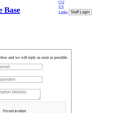
CO
US
e Base
Links
Staff Login
below and we will reply as soon as possible.