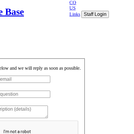
CO
US
e Base
Links
Staff Login
below and we will reply as soon as possible.