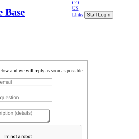
CO
US
e Base
Links
Staff Login
below and we will reply as soon as possible.