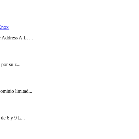
 Knox
Address A.L. ...
por su z...
minio limitad...
e 6 y 9 L...